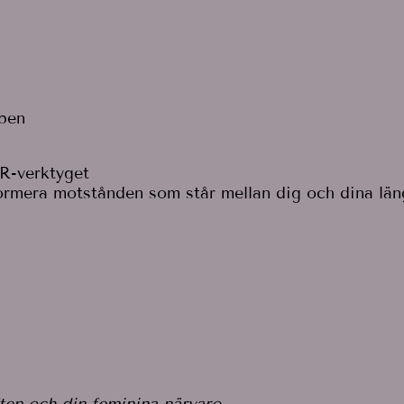
ppen
TR-verktyget
ormera motstånden som står mellan dig och dina längt
ften och din feminina närvaro