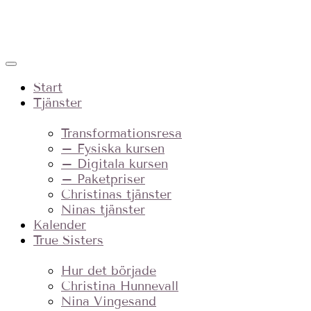
Start
Tjänster
Transformationsresa
– Fysiska kursen
– Digitala kursen
– Paketpriser
Christinas tjänster
Ninas tjänster
Kalender
True Sisters
Hur det började
Christina Hunnevall
Nina Vingesand