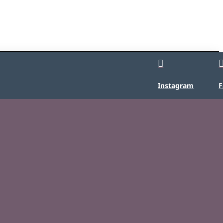

Instagram
F