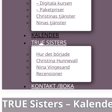
– Digitala kursen
– Paketpriser
Christinas tjänster
Ninas tjänster
KALENDER
TRUE SISTERS
Hur det började
Christina Hunnevall
Nina Vingesand
Recensioner
KONTAKT /BOKA
TRUE Sisters – Kalend