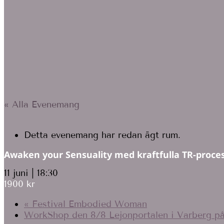
« Alla Evenemang
Detta evenemang har redan ägt rum.
Awaken your Sensuality med kraftfulla TR-proce
11 juni | 18:30
1900 kr
«
Festival Embodied Woman
WorkShop den 8/8 Lejonportalen i Varberg p