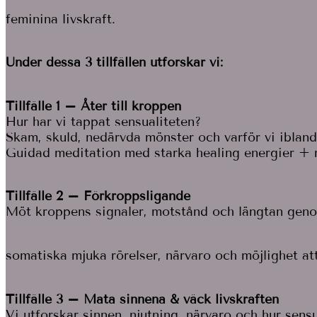
feminina livskraft.
Under dessa 3 tillfällen utforskar vi:
Tillfälle 1 – Åter till kroppen
Hur har vi tappat sensualiteten?
Skam, skuld, nedärvda mönster och varför vi ibland
Guidad meditation med starka healing energier + r
Tillfälle 2 – Förkroppsligande
Möt kroppens signaler, motstånd och längtan geno
somatiska mjuka rörelser, närvaro och möjlighet at
Tillfälle 3 – Mata sinnena & väck livskraften
Vi utforskar sinnen, njutning, närvaro och hur sensu