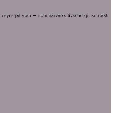
m syns på ytan – som närvaro, livsenergi, kontakt