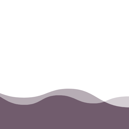
Osäker på vilken tjänst som passar 
Boka ett gratis 15 minuters samtal 
Kontakta oss