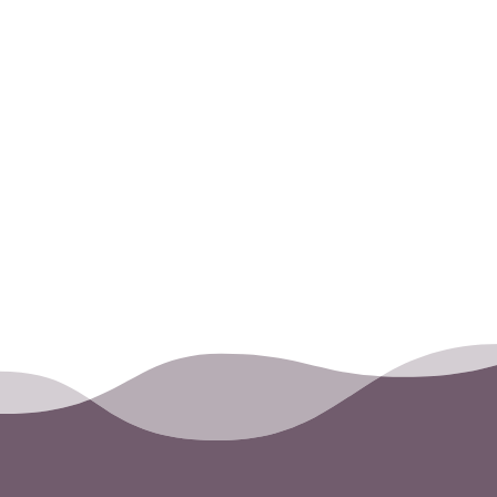
dig?
med oss.