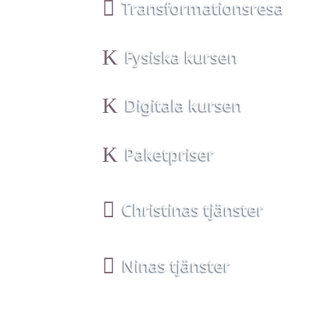

Transformationsresa
K
Fysiska kursen
K
Digitala kursen
K
Paketpriser

Christinas tjänster

Ninas tjänster